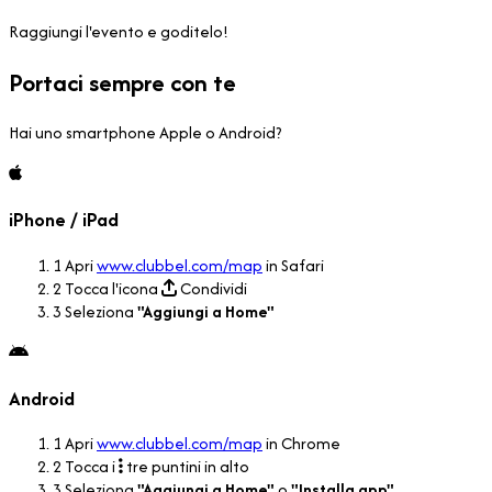
Raggiungi l'evento e goditelo!
Portaci sempre con te
Hai uno smartphone Apple o Android?
iPhone / iPad
1
Apri
www.clubbel.com/map
in Safari
2
Tocca l'icona
Condividi
3
Seleziona
"Aggiungi a Home"
Android
1
Apri
www.clubbel.com/map
in Chrome
2
Tocca i
tre puntini in alto
3
Seleziona
"Aggiungi a Home"
o
"Installa app"